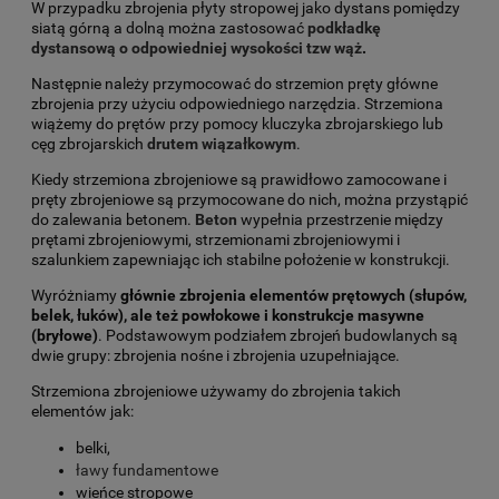
W przypadku zbrojenia płyty stropowej jako dystans pomiędzy
siatą górną a dolną można zastosować
podkładkę
dystansową o odpowiedniej wysokości tzw wąż
.
Następnie należy przymocować do strzemion pręty główne
zbrojenia przy użyciu odpowiedniego narzędzia. Strzemiona
wiążemy do prętów przy pomocy kluczyka zbrojarskiego lub
cęg zbrojarskich
drutem wiązałkowym
.
Kiedy strzemiona zbrojeniowe są prawidłowo zamocowane i
pręty zbrojeniowe są przymocowane do nich, można przystąpić
do zalewania betonem.
Beton
wypełnia przestrzenie między
prętami zbrojeniowymi, strzemionami zbrojeniowymi i
szalunkiem zapewniając ich stabilne położenie w konstrukcji.
Wyróżniamy
głównie zbrojenia elementów prętowych (słupów,
belek, łuków), ale też powłokowe i konstrukcje masywne
(bryłowe)
. Podstawowym podziałem zbrojeń budowlanych są
dwie grupy: zbrojenia nośne i zbrojenia uzupełniające.
Strzemiona zbrojeniowe używamy do zbrojenia takich
elementów jak:
belki,
ławy fundamentowe
wieńce stropowe