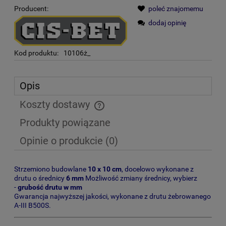
Producent:
poleć znajomemu
dodaj opinię
Kod produktu:
10106ż_
Opis
Koszty dostawy
Cena nie zawiera ewentualnych kosztów płatności
Produkty powiązane
Opinie o produkcie (0)
Strzemiono budowlane
10 x 10 cm
, docelowo wykonane z
drutu o średnicy
6 mm
Możliwość zmiany średnicy, wybierz
-
grubość drutu w mm
Gwarancja najwyższej jakości, wykonane z drutu żebrowanego
A-III B500S.