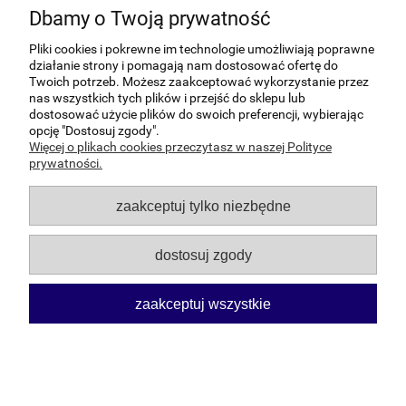
Dbamy o Twoją prywatność
Pliki cookies i pokrewne im technologie umożliwiają poprawne
działanie strony i pomagają nam dostosować ofertę do
Twoich potrzeb. Możesz zaakceptować wykorzystanie przez
nas wszystkich tych plików i przejść do sklepu lub
dostosować użycie plików do swoich preferencji, wybierając
Pomoc
opcję "Dostosuj zgody".
Więcej o plikach cookies przeczytasz w naszej Polityce
Moje konto
prywatności.
zaakceptuj tylko niezbędne
Płatności i dostawa
dostosuj zgody
Informacje
O nas
zaakceptuj wszystkie
Strzemiona budowlane | sklep online firmy
CISBET
pokaż pełną wersję strony
Sklep internetowy Shoper.pl