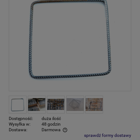
Dostępność:
duża ilość
Wysyłka w:
48 godzin
Dostawa:
Darmowa
sprawdź formy dostawy
Cena nie zawiera ewentualnych kosztów płatności