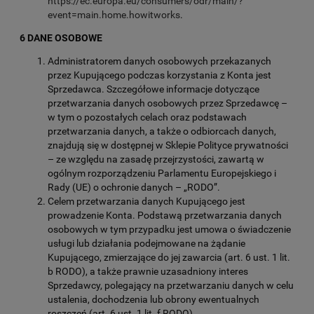
https://ec.europa.eu/consumers/odr/main/?
event=main.home.howitworks
.
6 DANE OSOBOWE
Administratorem danych osobowych przekazanych
przez Kupującego podczas korzystania z Konta jest
Sprzedawca. Szczegółowe informacje dotyczące
przetwarzania danych osobowych przez Sprzedawcę –
w tym o pozostałych celach oraz podstawach
przetwarzania danych, a także o odbiorcach danych,
znajdują się w dostępnej w Sklepie Polityce prywatności
– ze względu na zasadę przejrzystości, zawartą w
ogólnym rozporządzeniu Parlamentu Europejskiego i
Rady (UE) o ochronie danych – „RODO”.
Celem przetwarzania danych Kupującego jest
prowadzenie Konta. Podstawą przetwarzania danych
osobowych w tym przypadku jest umowa o świadczenie
usługi lub działania podejmowane na żądanie
Kupującego, zmierzające do jej zawarcia (art. 6 ust. 1 lit.
b RODO), a także prawnie uzasadniony interes
Sprzedawcy, polegający na przetwarzaniu danych w celu
ustalenia, dochodzenia lub obrony ewentualnych
roszczeń (art. 6 ust. 1 lit. f RODO).