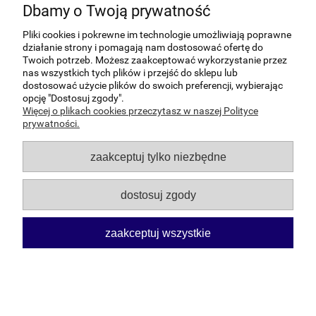
Dbamy o Twoją prywatność
dla planowanej zmiany, powinien poinformować o
tym Sprzedawcę poprzez wysłanie odpowiedniej
Pliki cookies i pokrewne im technologie umożliwiają poprawne
wiadomości na adres e-mail Sprzedawcy
działanie strony i pomagają nam dostosować ofertę do
strzemiona@strzemiona24.pl
, czego skutkiem
Twoich potrzeb. Możesz zaakceptować wykorzystanie przez
będzie rozwiązanie umowy w zakresie
nas wszystkich tych plików i przejść do sklepu lub
prowadzenia Konta z chwilą wejścia w życie
dostosować użycie plików do swoich preferencji, wybierając
planowanej zmiany lub wcześniej, jeśli Kupujący
opcję "Dostosuj zgody".
zgłosi takie żądanie.
Więcej o plikach cookies przeczytasz w naszej Polityce
prywatności.
W sytuacji gdy Kupujący nie wyrazi sprzeciwu dla
planowanej zmiany do chwili wejścia jej w życie
przyjmuje się, że akceptuje ją, co nie stanowi
zaakceptuj tylko niezbędne
żadnej przeszkody do rozwiązania umowy w
przyszłości.
dostosuj zgody
W przypadku ewentualnego sporu z Kupującym
niebędącym Kupującym uprzywilejowanym,
sądem właściwym będzie sąd właściwy dla
zaakceptuj wszystkie
siedziby Sprzedawcy.
Regulamin newslettera
sklepu
strzemiona24.pl