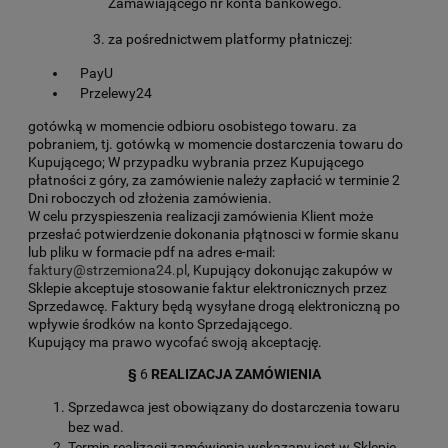
Zamawiającego nr konta bankowego.
za pośrednictwem platformy płatniczej:
PayU
Przelewy24
gotówką w momencie odbioru osobistego towaru. za
pobraniem, tj. gotówką w momencie dostarczenia towaru do
Kupującego; W przypadku wybrania przez Kupującego
płatności z góry, za zamówienie należy zapłacić w terminie 2
Dni roboczych od złożenia zamówienia.
W celu przyspieszenia realizacji zamówienia Klient może
przesłać potwierdzenie dokonania płątnosci w formie skanu
lub pliku w formacie pdf na adres e-mail:
faktury@strzemiona24.pl
, Kupujący dokonując zakupów w
Sklepie akceptuje stosowanie faktur elektronicznych przez
Sprzedawcę. Faktury będą wysyłane drogą elektroniczną po
wpływie środków na konto Sprzedającego.
Kupujący ma prawo wycofać swoją akceptację.
§
6
REALIZACJA ZAMÓWIENIA
Sprzedawca jest obowiązany do dostarczenia towaru
bez wad.
Termin realizacji zamówienia wskazany jest w Sklepie.