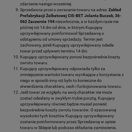
zdarzenie nastąpi wcześniej.
Sprzedawca prosi o zwracanie towaru na adres:
Zakład
Prefabrykacji Żelbetowej CIS-BET Jolanta Buczek,
36-
062 Zaczernie 194
niezwłocznie, a w każdym razie nie
później niż 14 dni od dnia, w którym Kupujący
uprzywilejowany poinformował Sprzedawcę o
odstąpieniu od umowy sprzedaży. Termin jest
zachowany, jeżeli Kupujący uprzywilejowany odeśle
towar przed upływem terminu 14 dni.
Kupujący uprzywilejowany ponosi bezpośrednie koszty
zwrotu towaru.
Kupujący uprzywilejowany odpowiada tylko za
zmniejszenie wartości towaru wynikające z korzystania z
niego w sposób inny niż było to konieczne do
stwierdzenia charakteru, cech i funkcjonowania towaru.
Jeśli towar ze względu na swój charakter nie może
zostać odesłany w zwykłym trybie pocztą, Kupujący
uprzywilejowany również będzie musiał ponieść
bezpośrednie koszty zwrotu towarów. O szacowanej
wysokości tych kosztów Kupujący uprzywilejowany
zostanie poinformowany przez Sprzedawcę w opisie
towaru w Sklepie lub podczas składania zamówienia.