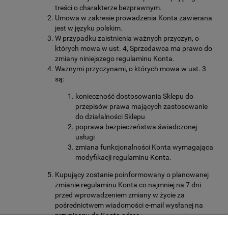
treści o charakterze bezprawnym.
Umowa w zakresie prowadzenia Konta zawierana
jest w języku polskim.
W przypadku zaistnienia ważnych przyczyn, o
których mowa w ust. 4, Sprzedawca ma prawo do
zmiany niniejszego regulaminu Konta.
Ważnymi przyczynami, o których mowa w ust. 3
są:
konieczność dostosowania Sklepu do
przepisów prawa mających zastosowanie
do działalności Sklepu
poprawa bezpieczeństwa świadczonej
usługi
zmiana funkcjonalności Konta wymagająca
modyfikacji regulaminu Konta.
Kupujący zostanie poinformowany o planowanej
zmianie regulaminu Konta co najmniej na 7 dni
przed wprowadzeniem zmiany w życie za
pośrednictwem wiadomości e-mail wysłanej na
przypisany do Konta adres.
W przypadku gdy Kupujący nie wyrazi akceptacji