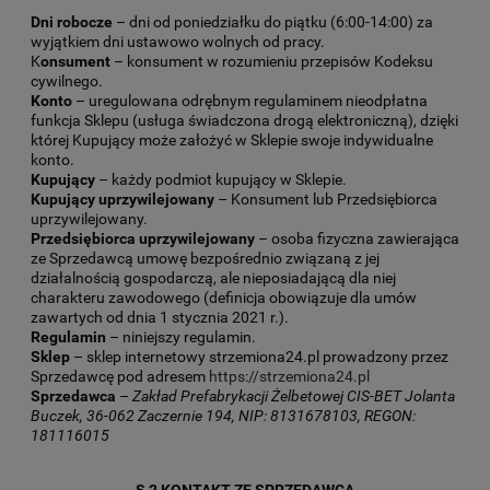
Dni robocze
– dni od poniedziałku do piątku (6:00-14:00) za
wyjątkiem dni ustawowo wolnych od pracy.
K
onsument
– konsument w rozumieniu przepisów Kodeksu
cywilnego.
Konto
– uregulowana odrębnym regulaminem nieodpłatna
funkcja Sklepu (usługa świadczona drogą elektroniczną), dzięki
której Kupujący może założyć w Sklepie swoje indywidualne
konto.
Kupujący
– każdy podmiot kupujący w Sklepie.
Kupujący uprzywilejowany
– Konsument lub Przedsiębiorca
uprzywilejowany.
Przedsiębiorca uprzywilejowany
– osoba fizyczna zawierająca
ze Sprzedawcą umowę bezpośrednio związaną z jej
działalnością gospodarczą, ale nieposiadającą dla niej
charakteru zawodowego (definicja obowiązuje dla umów
zawartych od dnia 1 stycznia 2021 r.).
Regulamin
– niniejszy regulamin.
Sklep
– sklep internetowy strzemiona24.pl prowadzony przez
Sprzedawcę pod adresem
https://strzemiona24.pl
Sprzedawca
–
Zakład Prefabrykacji Żelbetowej CIS-BET Jolanta
Buczek, 36-062 Zaczernie 194, NIP: 8131678103, REGON:
181116015