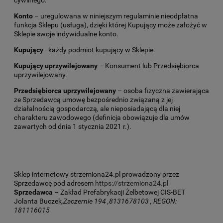
cywilnego.
Konto
– uregulowana w niniejszym regulaminie nieodpłatna
funkcja Sklepu (usługa), dzięki której Kupujący może założyć w
Sklepie swoje indywidualne konto.
Kupujący
- każdy podmiot kupujący w Sklepie.
Kupujący uprzywilejowany
– Konsument lub Przedsiębiorca
uprzywilejowany.
Przedsiębiorca uprzywilejowany
– osoba fizyczna zawierająca
ze Sprzedawcą umowę bezpośrednio związaną z jej
działalnością gospodarczą, ale nieposiadającą dla niej
charakteru zawodowego (definicja obowiązuje dla umów
zawartych od dnia 1 stycznia 2021 r.).
Sklep internetowy strzemiona24.pl prowadzony przez
Sprzedawcę pod adresem
https://strzemiona24.pl
Sprzedawca
– Zakład Prefabrykacji Żelbetowej CIS-BET
Jolanta Buczek
,Zaczernie 194 ,8131678103 , REGON:
181116015