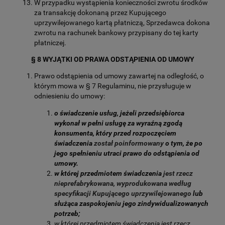
W przypadku wystąpienia konieczności zwrotu środków
za transakcję dokonaną przez Kupującego
uprzywilejowanego kartą płatniczą, Sprzedawca dokona
zwrotu na rachunek bankowy przypisany do tej karty
płatniczej.
§ 8 WYJĄTKI OD PRAWA ODSTĄPIENIA OD UMOWY
Prawo odstąpienia od umowy zawartej na odległość, o
którym mowa w § 7 Regulaminu, nie przysługuje w
odniesieniu do umowy:
o świadczenie usług, jeżeli przedsiębiorca
wykonał w pełni usługę za wyraźną zgodą
konsumenta, który przed rozpoczęciem
świadczenia
został poinformowany
o tym, że po
jego spełnieniu utraci prawo do odstąpienia od
umowy.
w której przedmiotem świadczenia
jest rzecz
nieprefabrykowana, wyprodukowana według
specyfikacji Kupującego uprzywilejowanego
lub
służąca zaspokojeniu jego zindywidualizowanych
potrzeb;
w której przedmiotem świadczenia jest rzecz