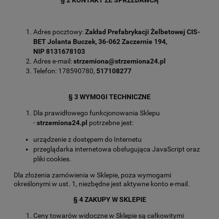
§ 2 KONTAKT ZE SPRZEDAWCĄ
Adres pocztowy:
Zakład Prefabrykacji Żelbetowej CIS-
BET Jolanta Buczek,
36-062 Zaczernie 194,
NIP 8131678103
Adres e-mail:
strzemiona@strzemiona24.pl
Telefon: 178590780,
517108277
§ 3 WYMOGI TECHNICZNE
Dla prawidłowego funkcjonowania Sklepu
-
strzemiona24.pl
potrzebne jest:
urządzenie z dostępem do Internetu
przeglądarka internetowa obsługująca JavaScript oraz
pliki cookies.
Dla złożenia zamówienia w Sklepie, poza wymogami
określonymi w ust. 1, niezbędne jest aktywne konto e-mail.
§ 4 ZAKUPY W SKLEPIE
Ceny towarów widoczne w Sklepie są całkowitymi