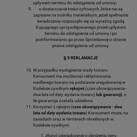
upływem terminu do odstąpienia od umowy;
o dostarczanie treści cyfrowych, które nie są
zapisane na nośniku materialnym, jeżeli spełnianie
świadczenia rozpoczęło się za wyraźną zgodą
Kupującego uprzywilejowanego przed upływem
terminu do odstąpienia od umowy i po
poinformowaniu go przez Sprzedawcę o utracie
prawa odstąpienia od umowy.
§ 9 REKLAMACJE
W przypadku wystąpienia wady towaru
Konsument ma możliwość reklamowania
wadliwego towaru na podstawie uregulowanej w
Kodeksie cywilnym
rękojmi
(czas obowiązywania -
dwa lata od daty wydania towaru)
lub gwarancji
, o
ile gwarancja została udzielona.
Korzystać z rękojmi
(
czas obowiązywania - dwa
lata od daty wydania towaru
)
Konsument może, na
zasadach oraz w terminach określonych w
Kodeksie cywilnym:
złożyć oświadczenie o obniżeniu ceny,