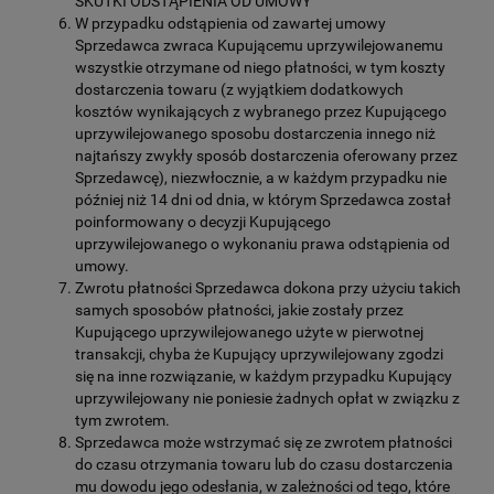
SKUTKI ODSTĄPIENIA OD UMOWY
W przypadku odstąpienia od zawartej umowy
Sprzedawca zwraca Kupującemu uprzywilejowanemu
wszystkie otrzymane od niego płatności, w tym koszty
dostarczenia towaru (z wyjątkiem dodatkowych
kosztów wynikających z wybranego przez Kupującego
uprzywilejowanego sposobu dostarczenia innego niż
najtańszy zwykły sposób dostarczenia oferowany przez
Sprzedawcę), niezwłocznie, a w każdym przypadku nie
później niż 14 dni od dnia, w którym Sprzedawca został
poinformowany o decyzji Kupującego
uprzywilejowanego o wykonaniu prawa odstąpienia od
umowy.
Zwrotu płatności Sprzedawca dokona przy użyciu takich
samych sposobów płatności, jakie zostały przez
Kupującego uprzywilejowanego użyte w pierwotnej
transakcji, chyba że Kupujący uprzywilejowany zgodzi
się na inne rozwiązanie, w każdym przypadku Kupujący
uprzywilejowany nie poniesie żadnych opłat w związku z
tym zwrotem.
Sprzedawca może wstrzymać się ze zwrotem płatności
do czasu otrzymania towaru lub do czasu dostarczenia
mu dowodu jego odesłania, w zależności od tego, które