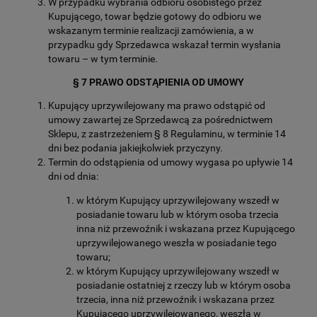
W przypadku wybrania odbioru osobistego przez
Kupującego, towar będzie gotowy do odbioru we
wskazanym terminie realizacji zamówienia, a w
przypadku gdy Sprzedawca wskazał termin wysłania
towaru – w tym terminie.
§ 7 PRAWO ODSTĄPIENIA OD UMOWY
Kupujący uprzywilejowany ma prawo odstąpić od
umowy zawartej ze Sprzedawcą za pośrednictwem
Sklepu, z zastrzeżeniem § 8 Regulaminu, w terminie 14
dni bez podania jakiejkolwiek przyczyny.
Termin do odstąpienia od umowy wygasa po upływie 14
dni od dnia:
w którym Kupujący uprzywilejowany wszedł w
posiadanie towaru lub w którym osoba trzecia
inna niż przewoźnik i wskazana przez Kupującego
uprzywilejowanego weszła w posiadanie tego
towaru;
w którym Kupujący uprzywilejowany wszedł w
posiadanie ostatniej z rzeczy lub w którym osoba
trzecia, inna niż przewoźnik i wskazana przez
Kupującego uprzywilejowanego, weszła w