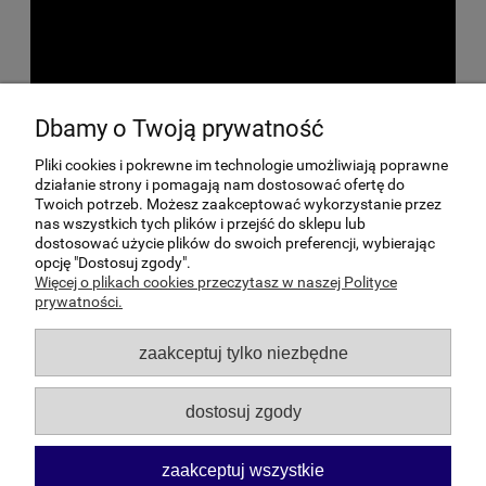
Dbamy o Twoją prywatność
Pliki cookies i pokrewne im technologie umożliwiają poprawne
działanie strony i pomagają nam dostosować ofertę do
Twoich potrzeb. Możesz zaakceptować wykorzystanie przez
nas wszystkich tych plików i przejść do sklepu lub
dostosować użycie plików do swoich preferencji, wybierając
Pomoc
opcję "Dostosuj zgody".
Więcej o plikach cookies przeczytasz w naszej Polityce
Moje konto
prywatności.
zaakceptuj tylko niezbędne
Płatności i dostawa
dostosuj zgody
Informacje
O nas
zaakceptuj wszystkie