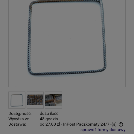
Dostępność:
duża ilość
Wysyłka w:
48 godzin
Dostawa:
od 27,00 zł
- InPost Paczkomaty 24/7 -(s)
sprawdź formy dostawy
Cena nie zawiera ewentualnych kosztów płatności