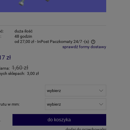
ć:
duża ilość
:
48 godzin
od 27,00 zł
- InPost Paczkomaty 24/7 -(s)
sprawdź formy dostawy
Cena nie zawiera ewentualnych kosztów
17 zł
płatności
1,60 zł
larna:
nych sklepach:
3,00 zł
rutu w mm:
do koszyka
.
dodaj do przechowalni