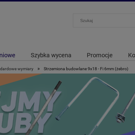
eniowe
Szybka wycena
Promocje
Ko
»
andardowe wymiary
Strzemiona budowlane 9x18 - Fi 6mm (żebro)