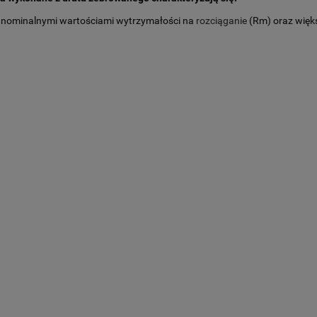
 nominalnymi wartościami wytrzymałości na
rozciąganie
(Rm) oraz więk
ona budowlane 7x20 -
Strzemiona budowlane 20x3
i 6mm (żebro)
Fi 5mm (żebro)
1,17 zł
1,43 zł
1,75 zł
2,78 zł
a regularna:
Cena regularna:
do koszyka
do koszyka