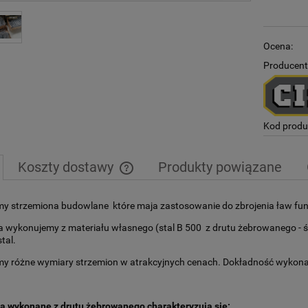
Ocena:
Producent
Kod produ
Koszty dostawy
Produkty powiązane
Cena nie zawiera ewentualnych kosztów
y strzemiona budowlane które maja zastosowanie do zbrojenia ław fu
płatności
 wykonujemy z materiału własnego (stal B 500 z drutu żebrowanego - śre
tal.
y różne wymiary strzemion w atrakcyjnych cenach. Dokładność wykon
a wykonane z drutu żebrowanego charakteryzują się: