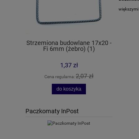
większymi
Strzemiona budowlane 17x20 -
Strzemi
Fi 6mm (żebro) (1)
F
1,37 zł
2,07 zł
Cena regularna:
Cen
do koszyka
Paczkomaty InPost